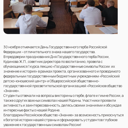
30 ноября отмечается День Государственного герба Российской
Федерации – отличительного знака нашего государства.
В преддверии празднования Дня Государственного герба России,
Кудинова Ж.П., советник директора по воспитанию, провела с
обучающимися 1 курса лекцию «Государственные символы России: их
значение и история» в рамках проекта, организованного и проводимого
федеральным государственным бюджетным учреждением «Российский
детско-юношеский центр» и Общероссийской общественно-
государственной просветительской организацией «Российское общество
«Знание».
Студенты отвечали на вопросы викторины о гербе, флаге и гимне России, а
также о других важных символах нашей Родины. Участники проявили
активность и заинтересованность, делясь своими знаниями и обсуждая
интересные факты о нашей Родине.
Благодарим Российское общество «Знание» за возможность прикоснуться
к богатой истории нашей страны и сформировать у студентов глубокое
уважение к государственным символам России!