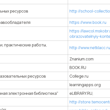
льных ресурсов
http://school-collecti
равообладателя
https://www.book.ru
https://lawcol.mskobr
obrazovatelnyiy-kont
и, практические работы,
http://www.netklacc.r
Znanium.com
BOOK.RU
азовательных ресурсов
Сollege.ru
learningapps.org
чная электронная библиотека"
eLIBRARY.RU,
http://store.temocent