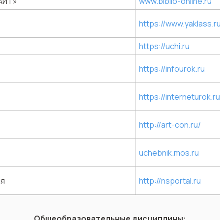
АЙТ»
www.biblio-online.ru
"
https://www.yaklass.ru
https://uchi.ru
https://infourok.ru
https://interneturok.ru
http://art-con.ru/
uchebnik.mos.ru
ия
http://nsportal.ru
Общеобразовательные дисциплины: