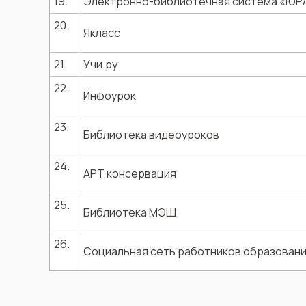
19.
Электронно-библиотечная система «ЮР
20.
Якласс
21.
Учи.ру
22.
Инфоурок
23.
Библиотека видеоуроков
24.
АРТ консервация
25.
Библиотека МЭШ
26.
Социальная сеть работников образован