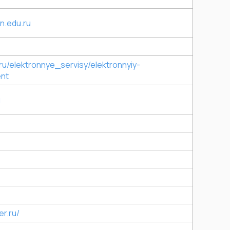
on.edu.ru
.ru/elektronnye_servisy/elektronnyiy-
ent
u
er.ru/