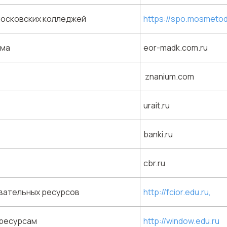
осковских колледжей
https://spo.mosmetod.
рма
eor-madk.com.ru
znanium.com
urait.ru
banki.ru
cbr.ru
вательных ресурсов
http://fcior.edu.ru
,
 ресурсам
http://window.edu.ru