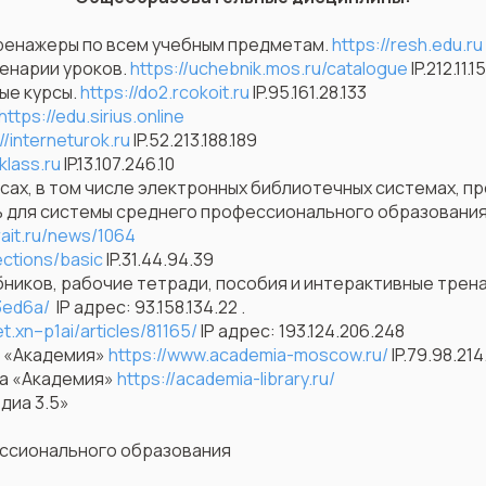
тренажеры по всем учебным предметам.
https://resh.edu.ru
ценарии уроков.
https://uchebnik.mos.ru/catalogue
IP.212.11.1
ые курсы.
https://do2.rcokoit.ru
IP.95.161.28.133
https://edu.sirius.online
//interneturok.ru
IP.52.213.188.189
klass.ru
IP.13.107.246.10
ах, в том числе электронных библиотечных системах, п
для системы среднего профессионального образования
rait.ru/news/1064
ections/basic
IP.31.44.94.39
ников, рабочие тетради, пособия и интерактивные трен
3ed6a/
IP адрес: 93.158.134.22 .
t.xn–p1ai/articles/81165/
IP адрес: 193.124.206.248
а «Академия»
https://www.academia-moscow.ru/
IP.79.98.214
ра «Академия»
https://academia-library.ru/
диа 3.5»
ссионального образования