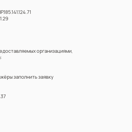
IP.185.141.124.71
51.29
редоставляемых организациями,
:
ажёры заполнить заявку
.37