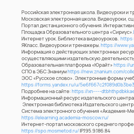
Российская электронная школа. Видеоуроки и 
Московская электронная школа. Видеоуроки, с
Портал дистанционного обучения. Интерактивн
Площадка Образовательного центра «Сириус».
Интернет урок. Библиотека видеоуроков.
https:
ЯКласс. Видеоуроки и тренажеры.
https://www.ya
Информация о действующих электронных ресурс
осуществляющими издательскую деятельность 
Образовательная платформа «Юрайт»
https://u
СПО в ЭБС Знаниум
https://new.znanium.com/coll
ЭОС «Русское слово». Электронные формы учеб
https://forms.yandex.ru/u/5e6f667c2f089d0b3be
Подробнее на сайте:
https://xn----dtbhthpdbkkae
Информационный ресурс издательского центр
Электронная библиотека Издательского цент
Система электронного обучения «Академия-Ме
https://elearning.academia-moscow.ru/
Интернет-портал московского среднего профе
https://spo.mosmetod.ru/
IP.195.9.186.84